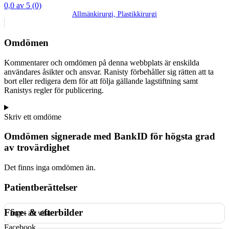
0,0 av 5 (0)
Allmänkirurgi, Plastikkirurgi
Omdömen
Kommentarer och omdömen på denna webbplats är enskilda
användares åsikter och ansvar. Ranisty förbehåller sig rätten att ta
bort eller redigera dem för att följa gällande lagstiftning samt
Ranistys regler för publicering.
Skriv ett omdöme
Omdömen signerade med BankID för högsta grad
av trovärdighet
Det finns inga omdömen än.
Patientberättelser
Före- & efterbilder
Inget att visa
Facebook