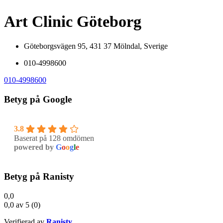
Art Clinic Göteborg
Göteborgsvägen 95, 431 37 Mölndal, Sverige
010-4998600
010-4998600
Betyg på Google
3.8
Baserat på 128 omdömen
powered by
G
o
o
g
l
e
Betyg på Ranisty
0,0
0,0 av 5 (0)
Verifierad av
Ranisty