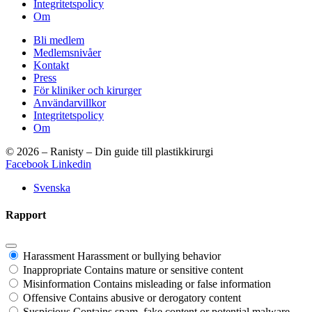
Integritetspolicy
Om
Bli medlem
Medlemsnivåer
Kontakt
Press
För kliniker och kirurger
Användarvillkor
Integritetspolicy
Om
© 2026 – Ranisty – Din guide till plastikkirurgi
Facebook
Linkedin
Svenska
Rapport
Harassment
Harassment or bullying behavior
Inappropriate
Contains mature or sensitive content
Misinformation
Contains misleading or false information
Offensive
Contains abusive or derogatory content
Suspicious
Contains spam, fake content or potential malware