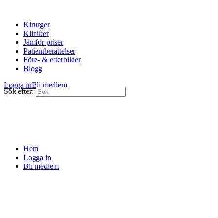
Kirurger
Kliniker
Jämför priser
Patientberättelser
Före- & efterbilder
Blogg
Logga in
Bli medlem
Sök efter:
Hem
Logga in
Bli medlem