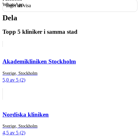
WhatsApp
Inget att visa
Dela
Topp 5 kliniker i samma stad
Akademikliniken Stockholm
Sverige, Stockholm
5,0 av 5 (2)
Nordiska kliniken
Sverige, Stockholm
4,5 av 5 (2)