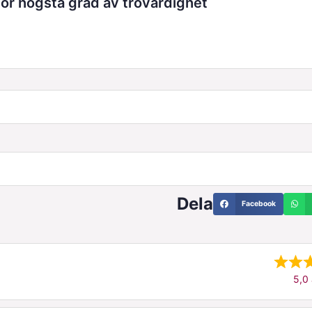
r högsta grad av trovärdighet
Dela
Facebook
5,0 