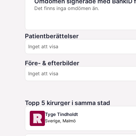
Omdömen signerade med BankID fö
Det finns inga omdömen än.
Patientberättelser
Inget att visa
Före- & efterbilder
Inget att visa
Topp 5 kirurger i samma stad
Tyge Tindholdt
Sverige, Malmö