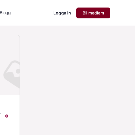
Blogg
Logga in
Bli medlem
v