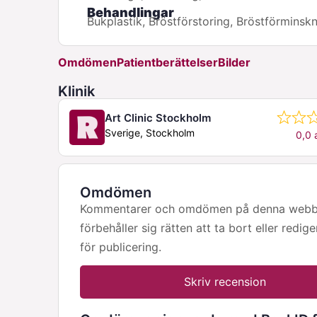
Behandlingar
Bukplastik, Bröstförstoring, Bröstförminsk
Omdömen
Patientberättelser
Bilder
Klinik
Art Clinic Stockholm
Sverige, Stockholm
0,0 
Omdömen
Kommentarer och omdömen på denna webbpla
förbehåller sig rätten att ta bort eller redig
för publicering.
Skriv recension