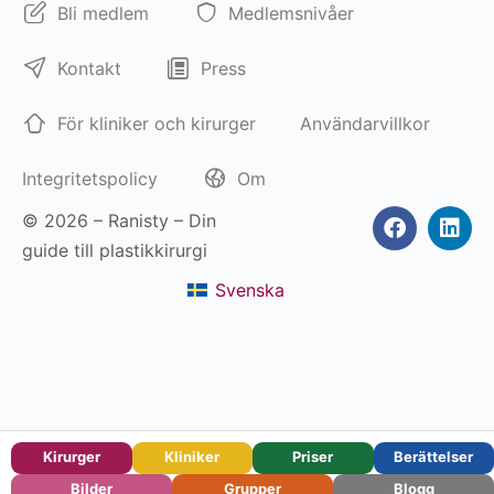
Bli medlem
Medlemsnivåer
Kontakt
Press
För kliniker och kirurger
Användarvillkor
Integritetspolicy
Om
© 2026 – Ranisty – Din
guide till plastikkirurgi
Svenska
Kirurger
Kliniker
Priser
Berättelser
Bilder
Grupper
Blogg