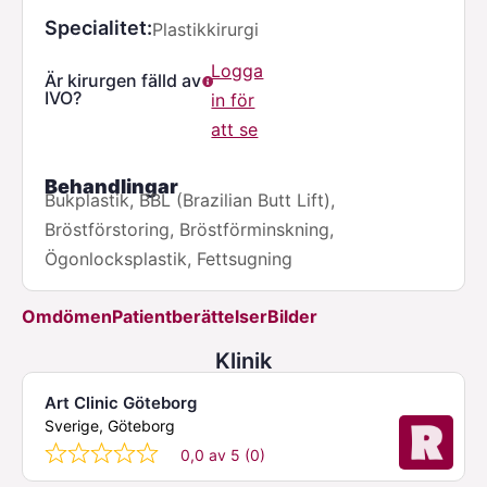
Specialitet
Plastikkirurgi
Logga
Är kirurgen fälld av
IVO?
in för
att se
Behandlingar
Bukplastik, BBL (Brazilian Butt Lift),
Bröstförstoring, Bröstförminskning,
Ögonlocksplastik, Fettsugning
Omdömen
Patientberättelser
Bilder
Klinik
Art Clinic Göteborg
Sverige, Göteborg
0,0 av 5 (0)