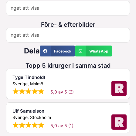
Inget att visa
Före- & efterbilder
Inget att visa
Dela
Facebook
WhatsApp
Topp 5 kirurger i samma stad
Tyge Tindholdt
Sverige, Malmö
5,0 av 5 (2)
Ulf Samuelson
Sverige, Stockholm
5,0 av 5 (1)