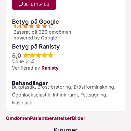
08-6145400
Betyg på Google
4.4
Baserat på 326 omdömen
powered by
G
o
o
g
l
e
Betyg på Ranisty
5,0
5,0 av 5 (2)
Verifierad av
Ranisty
Behandlingar
Bukplastik, Bröstförstoring, Bröstförminskning,
Ögonlocksplastik, Intimkirurgi, Fettsugning,
Näsplastik
Omdömen
Patientberättelser
Bilder
Kirurger