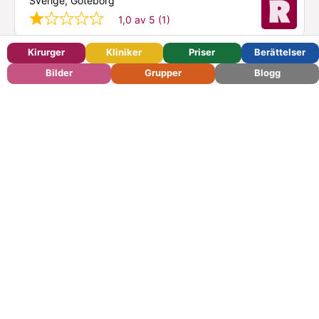
Sverige, Göteborg
1,0 av 5 (1)
Kirurger
Kliniker
Priser
Berättelser
Bilder
Grupper
Blogg
Bli medlem
Medlemsnivåer
Kontakt
Press
För kliniker och kirurger
Användarvillkor
Integritetspolicy
Om
© 2026 – Ranisty – Din
guide till plastikkirurgi
Svenska