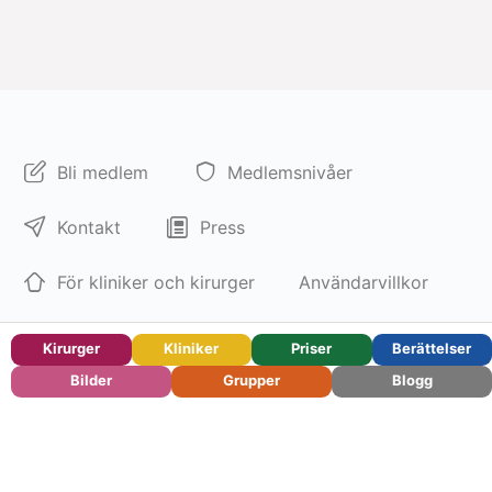
Bli medlem
Medlemsnivåer
Kontakt
Press
För kliniker och kirurger
Användarvillkor
Integritetspolicy
Om
Kirurger
Kliniker
Priser
Berättelser
© 2026 – Ranisty – Din
Bilder
Grupper
Blogg
guide till plastikkirurgi
Svenska
English