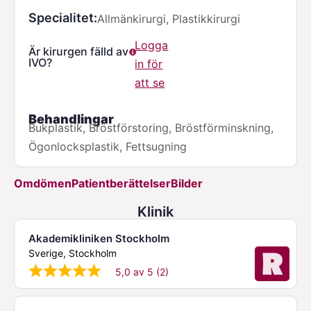
Specialitet
Allmänkirurgi, Plastikkirurgi
Logga
Är kirurgen fälld av
IVO?
in för
att se
Behandlingar
Bukplastik, Bröstförstoring, Bröstförminskning,
Ögonlocksplastik, Fettsugning
Omdömen
Patientberättelser
Bilder
Klinik
Akademikliniken Stockholm
Sverige, Stockholm
5,0 av 5 (2)