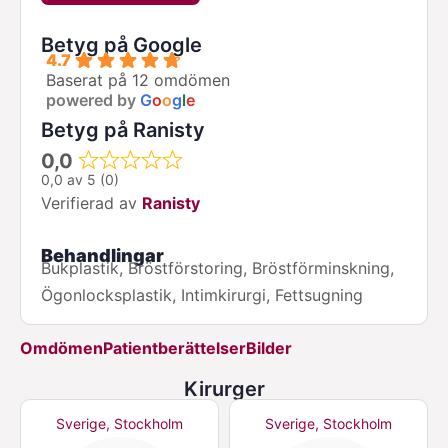
Betyg på Google
4.7
Baserat på 12 omdömen
powered by
G
o
o
g
l
e
Betyg på Ranisty
0,0
0,0 av 5 (0)
Verifierad av
Ranisty
Behandlingar
Bukplastik, Bröstförstoring, Bröstförminskning,
Ögonlocksplastik, Intimkirurgi, Fettsugning
Omdömen
Patientberättelser
Bilder
Kirurger
Sverige, Stockholm
Sverige, Stockholm