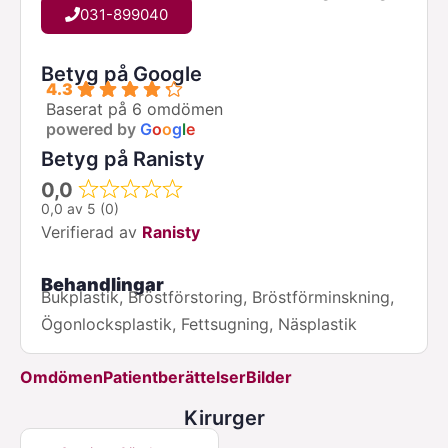
031-899040
Betyg på Google
4.3
Baserat på 6 omdömen
powered by
G
o
o
g
l
e
Betyg på Ranisty
0,0
0,0 av 5 (0)
Verifierad av
Ranisty
Behandlingar
Bukplastik, Bröstförstoring, Bröstförminskning,
Ögonlocksplastik, Fettsugning, Näsplastik
Omdömen
Patientberättelser
Bilder
Kirurger