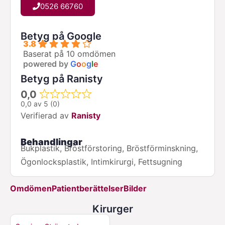
0526 66760
Betyg på Google
3.8
Baserat på 10 omdömen
powered by
G
o
o
g
l
e
Betyg på Ranisty
0,0
0,0 av 5 (0)
Verifierad av
Ranisty
Behandlingar
Bukplastik, Bröstförstoring, Bröstförminskning,
Ögonlocksplastik, Intimkirurgi, Fettsugning
Omdömen
Patientberättelser
Bilder
Kirurger