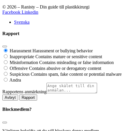
© 2026 – Ranisty – Din guide till plastikkirurgi
Facebook
Linkedin
Svenska
Rapport
Harassment
Harassment or bullying behavior
Inappropriate
Contains mature or sensitive content
Misinformation
Contains misleading or false information
Offensive
Contains abusive or derogatory content
Suspicious
Contains spam, fake content or potential malware
Andra
Rapportens anmärkning
Rapport
Blockmedlem?
Vänligen bekräfta att du vill blockera denna medlem.