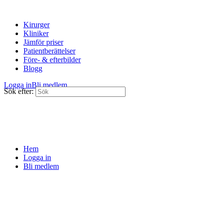
Kirurger
Kliniker
Jämför priser
Patientberättelser
Före- & efterbilder
Blogg
Logga in
Bli medlem
Sök efter:
Hem
Logga in
Bli medlem