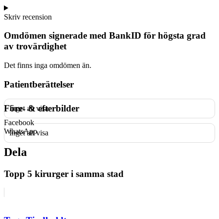
Skriv recension
Omdömen signerade med BankID för högsta grad
av trovärdighet
Det finns inga omdömen än.
Patientberättelser
Före- & efterbilder
Inget att visa
Facebook
WhatsApp
Inget att visa
Dela
Topp 5 kirurger i samma stad