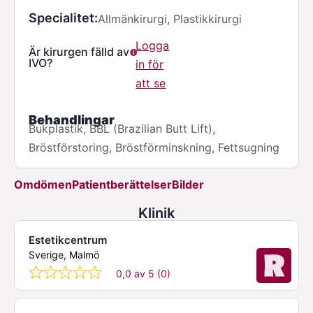
Specialitet
Allmänkirurgi, Plastikkirurgi
Logga
Är kirurgen fälld av
IVO?
in för
att se
Behandlingar
Bukplastik, BBL (Brazilian Butt Lift),
Bröstförstoring, Bröstförminskning, Fettsugning
Omdömen
Patientberättelser
Bilder
Klinik
Estetikcentrum
Sverige, Malmö
0,0 av 5 (0)