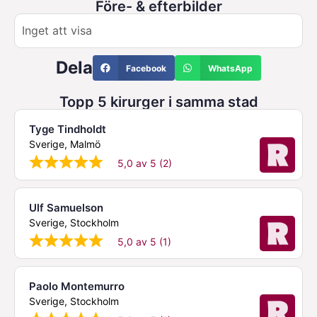
Före- & efterbilder
Inget att visa
Dela
Facebook
WhatsApp
Topp 5 kirurger i samma stad
Tyge Tindholdt
Sverige, Malmö
5,0 av 5 (2)
Ulf Samuelson
Sverige, Stockholm
5,0 av 5 (1)
Paolo Montemurro
Sverige, Stockholm