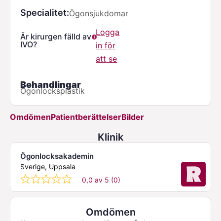
Specialitet
Ögonsjukdomar
Logga
Är kirurgen fälld av
IVO?
in för
att se
Behandlingar
Ögonlocksplastik
Omdömen
Patientberättelser
Bilder
Klinik
Ögonlocksakademin
Sverige, Uppsala
0,0 av 5 (0)
Omdömen