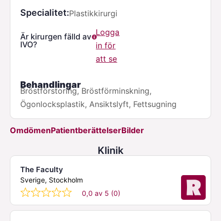
Specialitet
Plastikkirurgi
Logga
Är kirurgen fälld av
IVO?
in för
att se
Behandlingar
Bröstförstoring, Bröstförminskning,
Ögonlocksplastik, Ansiktslyft, Fettsugning
Omdömen
Patientberättelser
Bilder
Klinik
The Faculty
Sverige, Stockholm
0,0 av 5 (0)