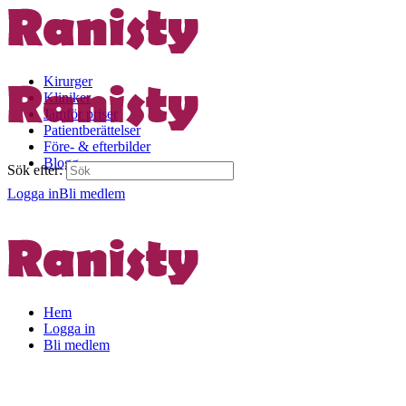
Kirurger
Kliniker
Jämför priser
Patientberättelser
Före- & efterbilder
Blogg
Sök efter:
Logga in
Bli medlem
Hem
Logga in
Bli medlem