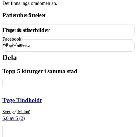
Det finns inga omdömen än.
Patientberättelser
Före- & efterbilder
Inget att visa
Facebook
WhatsApp
Inget att visa
Dela
Topp 5 kirurger i samma stad
Tyge Tindholdt
Sverige, Malmö
5,0 av 5 (2)