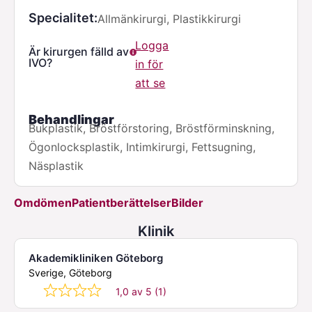
Specialitet
Allmänkirurgi, Plastikkirurgi
Logga
Är kirurgen fälld av
IVO?
in för
att se
Behandlingar
Bukplastik, Bröstförstoring, Bröstförminskning,
Ögonlocksplastik, Intimkirurgi, Fettsugning,
Näsplastik
Omdömen
Patientberättelser
Bilder
Klinik
Akademikliniken Göteborg
Sverige, Göteborg
1,0 av 5 (1)