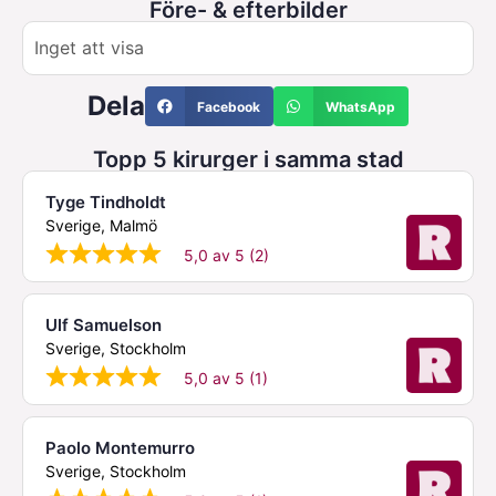
Före- & efterbilder
Inget att visa
Dela
Facebook
WhatsApp
Topp 5 kirurger i samma stad
Tyge Tindholdt
Sverige, Malmö
5,0 av 5 (2)
Ulf Samuelson
Sverige, Stockholm
5,0 av 5 (1)
Paolo Montemurro
Sverige, Stockholm