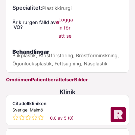
Specialitet
Plastikkirurgi
Logga
Är kirurgen fälld av
IVO?
in för
att se
Behandlingar
Bukplastik, Bröstförstoring, Bröstförminskning,
Ögonlocksplastik, Fettsugning, Näsplastik
Omdömen
Patientberättelser
Bilder
Klinik
Citadellkliniken
Sverige, Malmö
0,0 av 5 (0)