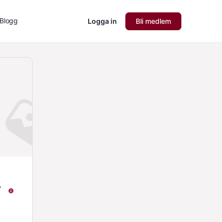
Blogg
Logga in
Bli medlem
v