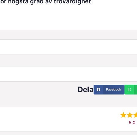
r högsta grad av trovärdighet
Dela
Facebook
5,0 