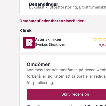
Behandlingar
Bukplastik, Bröstförstoring, Bröstförminsk
Omdömen
Patientberättelser
Bilder
Klinik
Astoriakliniken
Sverige, Stockholm
0,0 
Omdömen
Kommentarer och omdömen på denna webbpla
förbehåller sig rätten att ta bort eller redig
för publicering.
Skriv recension