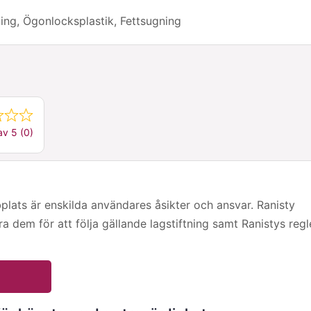
ning, Ögonlocksplastik, Fettsugning
av 5 (0)
ts är enskilda användares åsikter och ansvar. Ranisty
era dem för att följa gällande lagstiftning samt Ranistys regl