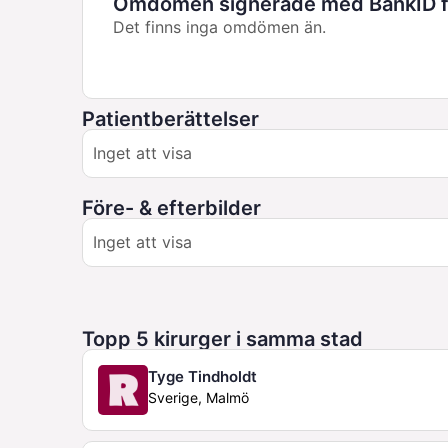
Omdömen signerade med BankID fö
Det finns inga omdömen än.
Patientberättelser
Inget att visa
Före- & efterbilder
Inget att visa
Topp 5 kirurger i samma stad
Tyge Tindholdt
Sverige, Malmö