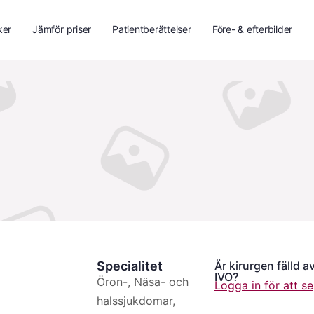
ker
Jämför priser
Patientberättelser
Före- & efterbilder
Specialitet
Är kirurgen fälld a
IVO?
Öron-, Näsa- och
Logga in för att se
halssjukdomar,