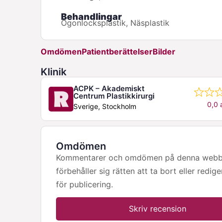
Behandlingar
Ögonlocksplastik, Näsplastik
Omdömen
Patientberättelser
Bilder
Klinik
ACPK – Akademiskt
Centrum Plastikkirurgi
0,0 
Sverige, Stockholm
Omdömen
Kommentarer och omdömen på denna webbpla
förbehåller sig rätten att ta bort eller redig
för publicering.
Skriv recension