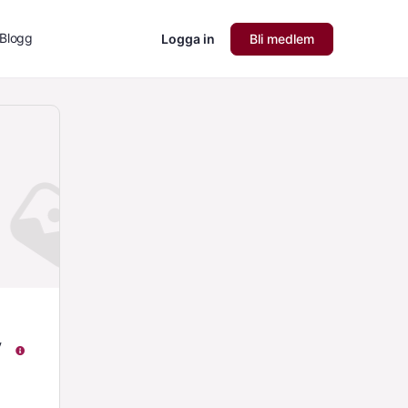
Blogg
Logga in
Bli medlem
v