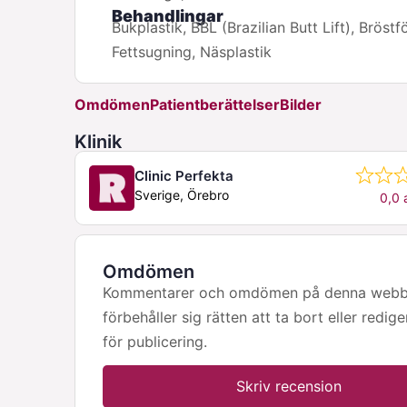
Behandlingar
Bukplastik, BBL (Brazilian Butt Lift), Bröst
Fettsugning, Näsplastik
Omdömen
Patientberättelser
Bilder
Klinik
Clinic Perfekta
Sverige, Örebro
0,0 
Omdömen
Kommentarer och omdömen på denna webbpla
förbehåller sig rätten att ta bort eller redig
för publicering.
Skriv recension