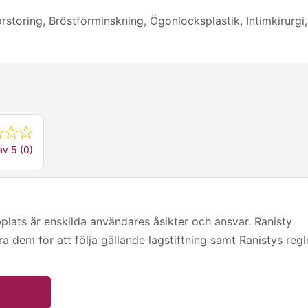
förstoring, Bröstförminskning, Ögonlocksplastik, Intimkirurgi,
av 5 (0)
ts är enskilda användares åsikter och ansvar. Ranisty
era dem för att följa gällande lagstiftning samt Ranistys regl