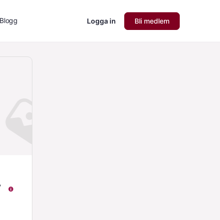
Blogg
Logga in
Bli medlem
v