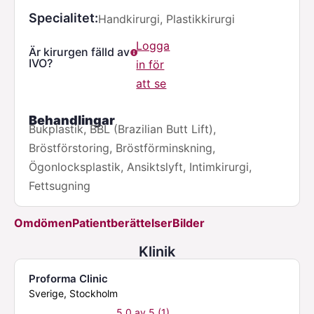
Specialitet
Handkirurgi, Plastikkirurgi
Logga
Är kirurgen fälld av
IVO?
in för
att se
Behandlingar
Bukplastik, BBL (Brazilian Butt Lift),
Bröstförstoring, Bröstförminskning,
Ögonlocksplastik, Ansiktslyft, Intimkirurgi,
Fettsugning
Omdömen
Patientberättelser
Bilder
Klinik
Proforma Clinic
Sverige, Stockholm
5,0 av 5 (1)