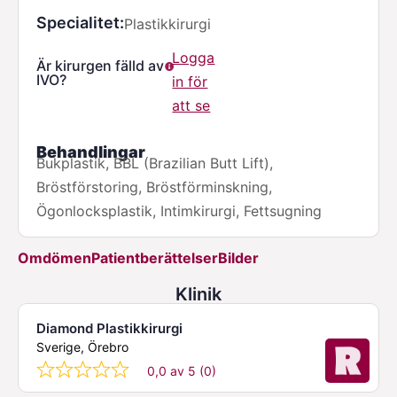
Specialitet
Plastikkirurgi
Logga
Är kirurgen fälld av
IVO?
in för
att se
Behandlingar
Bukplastik, BBL (Brazilian Butt Lift),
Bröstförstoring, Bröstförminskning,
Ögonlocksplastik, Intimkirurgi, Fettsugning
Omdömen
Patientberättelser
Bilder
Klinik
Diamond Plastikkirurgi
Sverige, Örebro
0,0 av 5 (0)