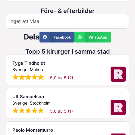
Före- & efterbilder
Inget att visa
Dela
Facebook
WhatsApp
Topp 5 kirurger i samma stad
Tyge Tindholdt
Sverige, Malmö
5,0 av 5 (2)
Ulf Samuelson
Sverige, Stockholm
5,0 av 5 (1)
Paolo Montemurro