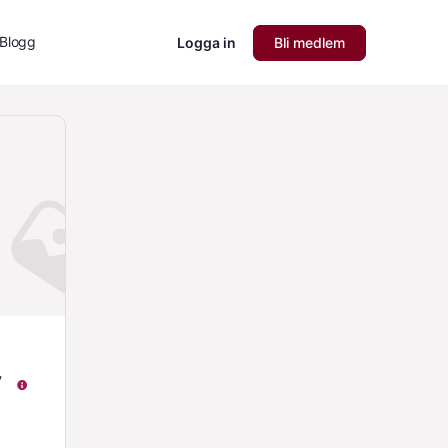
Blogg
Logga in
Bli medlem
v