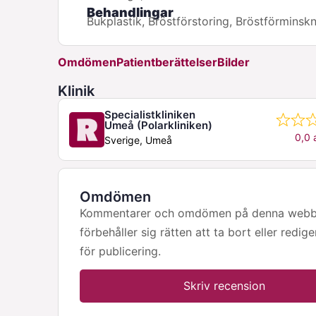
Behandlingar
Bukplastik, Bröstförstoring, Bröstförminsk
Omdömen
Patientberättelser
Bilder
Klinik
Specialistkliniken
Umeå (Polarkliniken)
0,0 
Sverige, Umeå
Omdömen
Kommentarer och omdömen på denna webbpla
förbehåller sig rätten att ta bort eller redig
för publicering.
Skriv recension