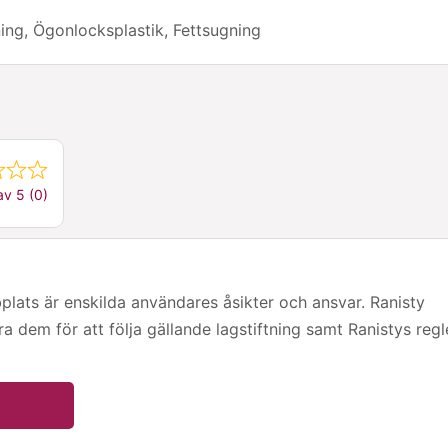
ning, Ögonlocksplastik, Fettsugning
av 5 (0)
ts är enskilda användares åsikter och ansvar. Ranisty
era dem för att följa gällande lagstiftning samt Ranistys regl