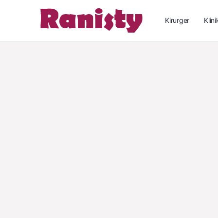
Kirurger
Klini