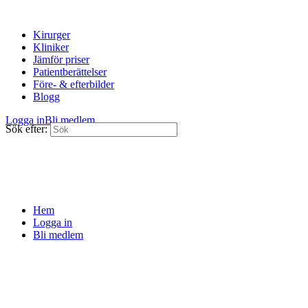
Kirurger
Kliniker
Jämför priser
Patientberättelser
Före- & efterbilder
Blogg
Logga in
Bli medlem
Sök efter:
Hem
Logga in
Bli medlem