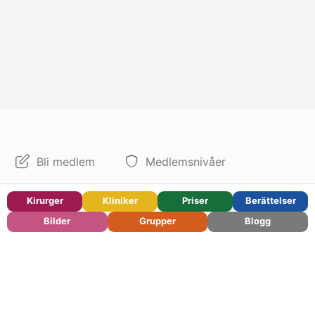
Bli medlem
Medlemsnivåer
Kontakt
Press
Kirurger
Kliniker
Priser
Berättelser
Bilder
Grupper
Blogg
För kliniker och kirurger
Användarvillkor
Integritetspolicy
Om
© 2026 – Ranisty – Din
guide till plastikkirurgi