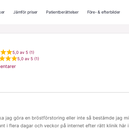
ker
Jämför priser
Patientberättelser
Före- & efterbilder
5,0 av 5 (1)
5,0 av 5 (1)
entarer
ka jag göra en bröstförstoring eller inte så bestämde jag m
 i flera dagar och veckor på internet efter rätt klinik här i