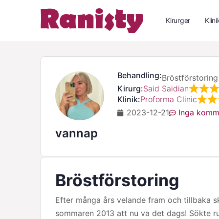
Kirurger
Klini
Behandling:
Bröstförstoring
Kirurg:
Said Saidian
Klinik:
Proforma Clinic
2023-12-21
Inga komm
vannap
Bröstförstoring
Efter många års velande fram och tillbaka s
sommaren 2013 att nu va det dags! Sökte runt