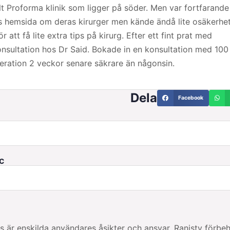
t Proforma klinik som ligger på söder. Men var fortfarande 
ras hemsida om deras kirurger men kände ändå lite osäkerhe
att få lite extra tips på kirurg. Efter ett fint prat med
konsultation hos Dr Said. Bokade in en konsultation med 100
ration 2 veckor senare säkrare än någonsin.
Dela
Facebook
c
 enskilda användares åsikter och ansvar. Ranisty förbehå