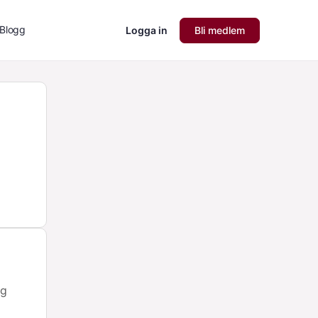
Blogg
Logga in
Bli medlem
ig