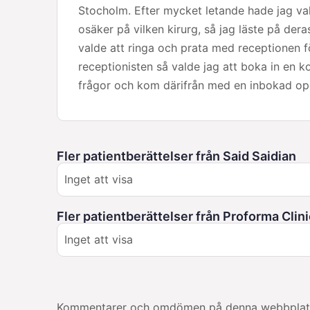
Stocholm. Efter mycket letande hade jag val
osäker på vilken kirurg, så jag läste på de
valde att ringa och prata med receptionen för 
receptionisten så valde jag att boka in en 
frågor och kom därifrån med en inbokad ope
Fler patientberättelser från Said Saidian
Inget att visa
Fler patientberättelser från Proforma Clini
Inget att visa
Kommentarer och omdömen på denna webbplats är