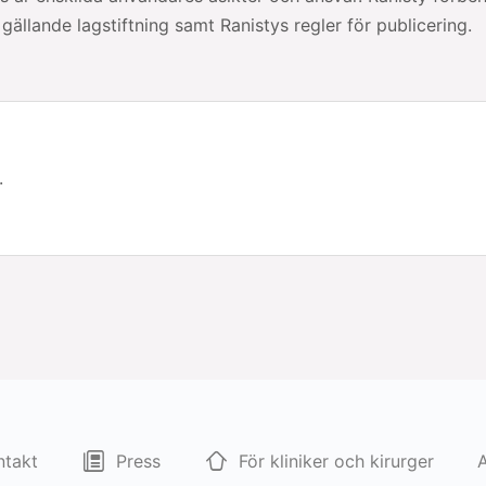
a gällande lagstiftning samt Ranistys regler för publicering.
.
ntakt
Press
För kliniker och kirurger
A