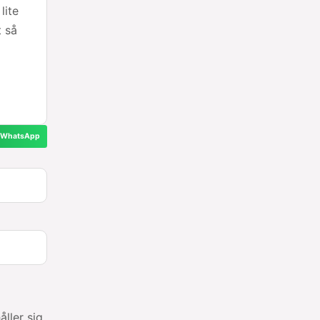
lite
t så
WhatsApp
ller sig